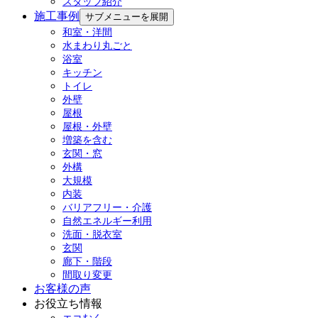
スタッフ紹介
施工事例
サブメニューを展開
和室・洋間
水まわり丸ごと
浴室
キッチン
トイレ
外壁
屋根
屋根・外壁
増築を含む
玄関・窓
外構
大規模
内装
バリアフリー・介護
自然エネルギー利用
洗面・脱衣室
玄関
廊下・階段
間取り変更
お客様の声
お役立ち情報