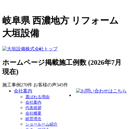
岐阜県 西濃地方 リフォーム
大垣設備
トップ
ホームページ掲載施工例数
(2026年7月
現在)
施工事例
270
件
お客様の声
345
件
会社案内
選ばれる理由
会社案内
代表挨拶
会社概要
経営理念
ショールーム紹介