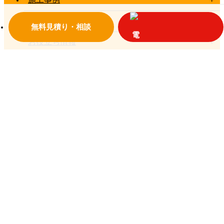
お客様の声一覧
無料見積り・相談
お役立ち情報
お問い合わせ
© 2018 大垣設備
プライバシーポリシー
岐阜県大垣市荒尾町1810-66
TEL：0584-91-1587
フリーダイヤル：0120-08-1587