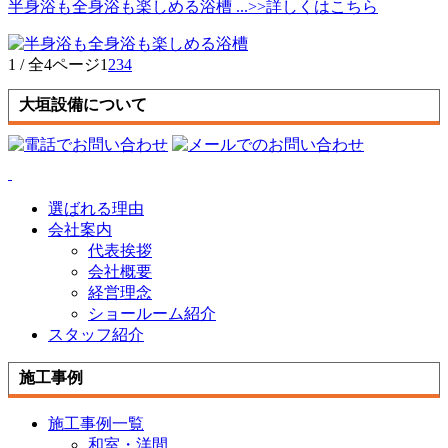
半身浴も全身浴も楽しめる浴槽
...
>>詳しくはこちら
1 / 全4ページ
1
2
3
4
大垣設備について
選ばれる理由
会社案内
代表挨拶
会社概要
経営理念
ショールーム紹介
スタッフ紹介
施工事例
施工事例一覧
和室・洋間