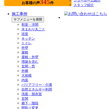
345
ショールーム紹介
お客様の声
件
スタッフ紹介
施工事例
サブメニューを展開
和室・洋間
水まわり丸ごと
浴室
キッチン
トイレ
外壁
屋根
屋根・外壁
増築を含む
玄関・窓
外構
大規模
内装
バリアフリー・介護
自然エネルギー利用
洗面・脱衣室
玄関
廊下・階段
間取り変更