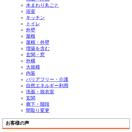
水まわり丸ごと
浴室
キッチン
トイレ
外壁
屋根
屋根・外壁
増築を含む
玄関・窓
外構
大規模
内装
バリアフリー・介護
自然エネルギー利用
洗面・脱衣室
玄関
廊下・階段
間取り変更
お客様の声