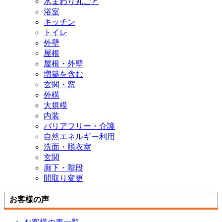
水まわり丸ごと
浴室
キッチン
トイレ
外壁
屋根
屋根・外壁
増築を含む
玄関・窓
外構
大規模
内装
バリアフリー・介護
自然エネルギー利用
洗面・脱衣室
玄関
廊下・階段
間取り変更
お客様の声