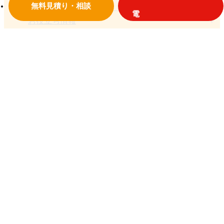
無料見積り・相談
お役立ち情報
お問い合わせ
© 2018 大垣設備
プライバシーポリシー
岐阜県大垣市荒尾町1810-66
TEL：0584-91-1587
フリーダイヤル：0120-08-1587