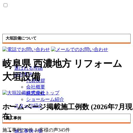
大垣設備について
岐阜県 西濃地方 リフォーム
選ばれる理由
大垣設備
会社案内
代表挨拶
会社概要
トップ
経営理念
ショールーム紹介
ホームページ掲載施工例数
(2026年7月現
スタッフ紹介
在)
施工事例
施工事例
270
件
お客様の声
345
件
施工事例一覧