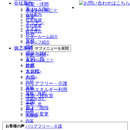
会社案内
和室・洋間
選ばれる理由
水まわり丸ごと
会社案内
浴室
代表挨拶
キッチン
会社概要
トイレ
経営理念
外壁
ショールーム紹介
屋根
スタッフ紹介
屋根・外壁
施工事例
サブメニューを展開
増築を含む
和室・洋間
玄関・窓
水まわり丸ごと
外構
浴室
大規模
キッチン
トイレ
内装
外壁
バリアフリー・介護
屋根
自然エネルギー利用
屋根・外壁
洗面・脱衣室
増築を含む
玄関
玄関・窓
廊下・階段
外構
間取り変更
大規模
内装
お客様の声
バリアフリー・介護