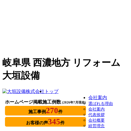
岐阜県 西濃地方 リフォーム
大垣設備
トップ
会社案内
ホームページ掲載施工例数
(2026年7月現在)
選ばれる理由
270
会社案内
施工事例
件
代表挨拶
345
会社概要
お客様の声
件
経営理念