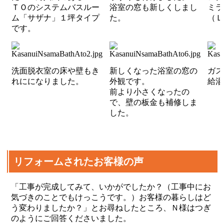
ＴＯのシステムバスルー
浴室の窓も新しくしまし
ミラ
ム「サザナ」１坪タイプ
た。
（Ｌ
です。
洗面脱衣室の床や壁もき
新しくなった浴室の窓の
ガス
れにになりました。
外観です。
給湯
前より小さくなったの
で、壁の板金も補修しま
した。
リフォームされたお客様の声
「工事が完成してみて、いかがでしたか？（工事中にお
気づきのことでもけっこうです。）お客様の暮らしはど
う変わりましたか？」とお尋ねしたところ、Ｎ様はつぎ
のようにご回答くださいました。