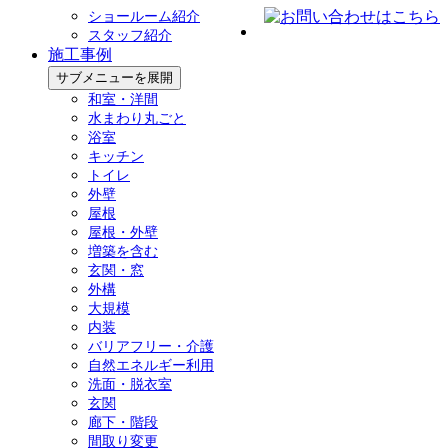
ショールーム紹介
スタッフ紹介
施工事例
サブメニューを展開
和室・洋間
水まわり丸ごと
浴室
キッチン
トイレ
外壁
屋根
屋根・外壁
増築を含む
玄関・窓
外構
大規模
内装
バリアフリー・介護
自然エネルギー利用
洗面・脱衣室
玄関
廊下・階段
間取り変更