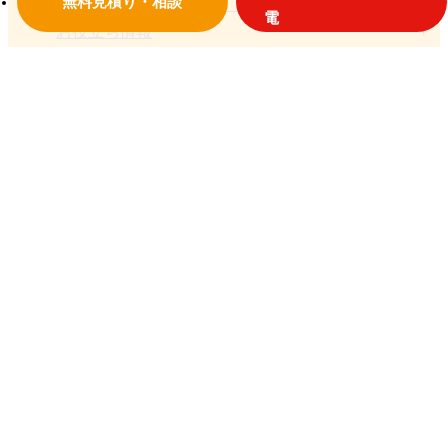
無料見積り・相談
お役立ち情報
お問い合わせ
© 2018 大垣設備
プライバシーポリシー
岐阜県大垣市荒尾町1810-66
TEL：0584-91-1587
フリーダイヤル：0120-08-1587