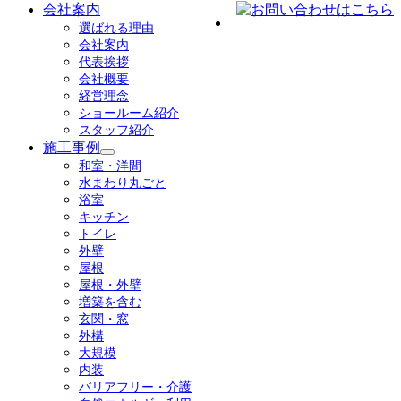
会社案内
選ばれる理由
会社案内
代表挨拶
会社概要
経営理念
ショールーム紹介
スタッフ紹介
施工事例
サ
和室・洋間
ブ
水まわり丸ごと
メ
浴室
ニ
キッチン
ュ
トイレ
ー
外壁
を
屋根
展
屋根・外壁
開
増築を含む
玄関・窓
外構
大規模
内装
バリアフリー・介護