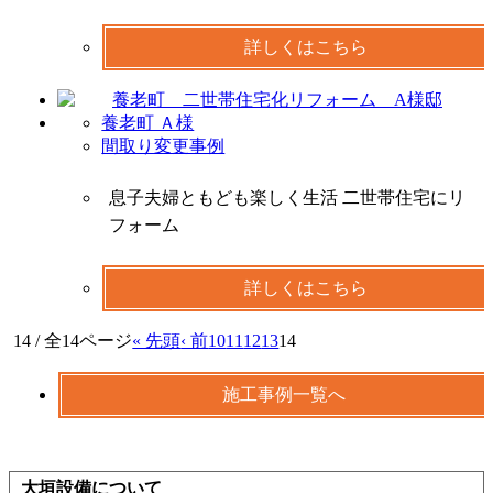
詳しくはこちら
養老町 Ａ様
間取り変更事例
息子夫婦ともども楽しく生活 二世帯住宅にリ
フォーム
詳しくはこちら
14 / 全14ページ
« 先頭
‹ 前
10
11
12
13
14
施工事例一覧へ
大垣設備について