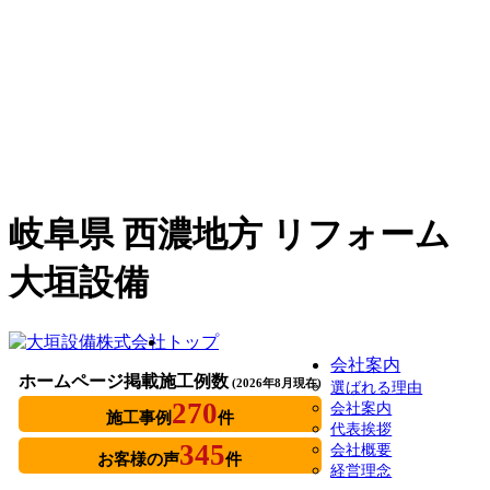
岐阜県 西濃地方 リフォーム
大垣設備
トップ
会社案内
ホームページ掲載施工例数
(2026年8月現在)
選ばれる理由
270
会社案内
施工事例
件
代表挨拶
345
会社概要
お客様の声
件
経営理念