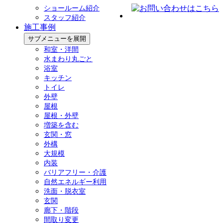
ショールーム紹介
スタッフ紹介
施工事例
サブメニューを展開
和室・洋間
水まわり丸ごと
浴室
キッチン
トイレ
外壁
屋根
屋根・外壁
増築を含む
玄関・窓
外構
大規模
内装
バリアフリー・介護
自然エネルギー利用
洗面・脱衣室
玄関
廊下・階段
間取り変更