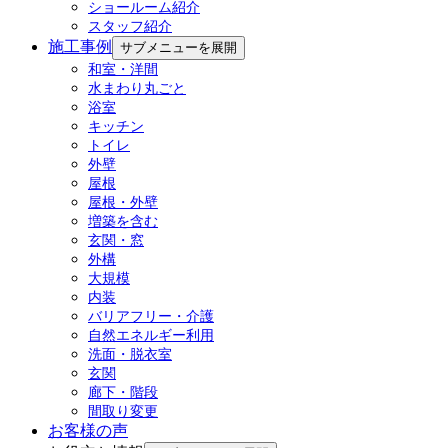
ショールーム紹介
スタッフ紹介
施工事例
サブメニューを展開
和室・洋間
水まわり丸ごと
浴室
キッチン
トイレ
外壁
屋根
屋根・外壁
増築を含む
玄関・窓
外構
大規模
内装
バリアフリー・介護
自然エネルギー利用
洗面・脱衣室
玄関
廊下・階段
間取り変更
お客様の声