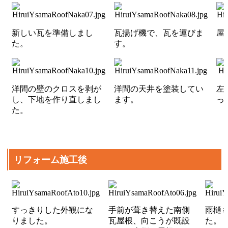
新しい瓦を準備しまし
瓦揚げ機で、瓦を運びま
屋
た。
す。
洋間の壁のクロスを剥が
洋間の天井を塗装してい
左
し、下地を作り直しまし
ます。
っ
た。
リフォーム施工後
すっきりした外観にな
手前が葺き替えた南側
雨樋
りました。
瓦屋根、向こうが既設
た。