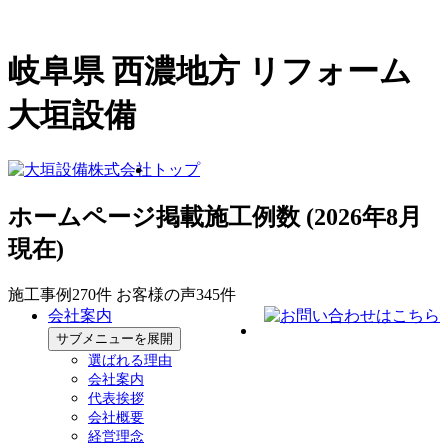
岐阜県 西濃地方 リフォーム
大垣設備
トップ
ホームページ掲載施工例数
(2026年8月
現在)
施工事例
270
件
お客様の声
345
件
会社案内
サブメニューを展開
選ばれる理由
会社案内
代表挨拶
会社概要
経営理念