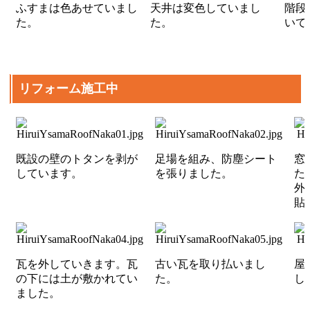
ふすまは色あせていまし
天井は変色していまし
階段
た。
た。
いて
リフォーム施工中
既設の壁のトタンを剥が
足場を組み、防塵シート
窓
しています。
を張りました。
た
外
貼
瓦を外していきます。瓦
古い瓦を取り払いまし
屋
の下には土が敷かれてい
た。
し
ました。