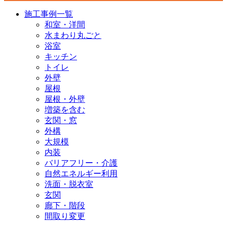
施工事例一覧
和室・洋間
水まわり丸ごと
浴室
キッチン
トイレ
外壁
屋根
屋根・外壁
増築を含む
玄関・窓
外構
大規模
内装
バリアフリー・介護
自然エネルギー利用
洗面・脱衣室
玄関
廊下・階段
間取り変更