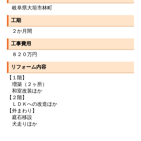
岐阜県大垣市林町
工期
２か月間
工事費用
８２０万円
リフォーム内容
【１階】
増築（２ヶ所）
和室改装ほか
【２階】
ＬＤＫへの改造ほか
【外まわり】
庭石移設
犬走りほか