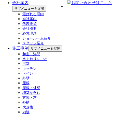
会社案内
サブメニューを展開
選ばれる理由
会社案内
代表挨拶
会社概要
経営理念
ショールーム紹介
スタッフ紹介
施工事例
サブメニューを展開
和室・洋間
水まわり丸ごと
浴室
キッチン
トイレ
外壁
屋根
屋根・外壁
増築を含む
玄関・窓
外構
大規模
内装