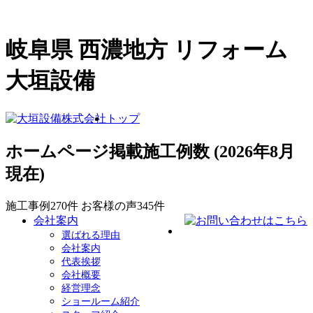
岐阜県 西濃地方 リフォーム
大垣設備
トップ
ホームページ掲載施工例数
(2026年8月
現在)
施工事例
270
件
お客様の声
345
件
会社案内
選ばれる理由
会社案内
代表挨拶
会社概要
経営理念
ショールーム紹介