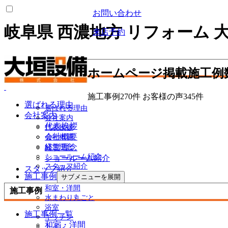
お問い合わせ
岐阜県 西濃地方 リフォーム 
来店予約
大垣設備について
ホームページ掲載施工例
施工事例
270
件
お客様の声
345
件
選ばれる理由
選ばれる理由
会社案内
会社案内
代表挨拶
代表挨拶
会社概要
会社概要
経営理念
経営理念
ショールーム紹介
ショールーム紹介
スタッフ紹介
スタッフ紹介
施工事例
サブメニューを展開
和室・洋間
施工事例
水まわり丸ごと
浴室
施工事例一覧
キッチン
和室・洋間
トイレ