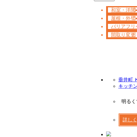
和室・洋間
屋根・外壁
バリアフリ
間取り変更
垂井町 
キッチ
明るく
詳し