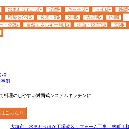
水まわり丸ごと
浴室
キッチン
トイレ
外壁
増築を含む
玄関・窓
外構
大規模
内装
ー・介護
自然エネルギー利用
洗面・脱衣室
玄関
Ｋ様
ン事例
て料理のしやすい対面式システムキッチンに
くはこちら