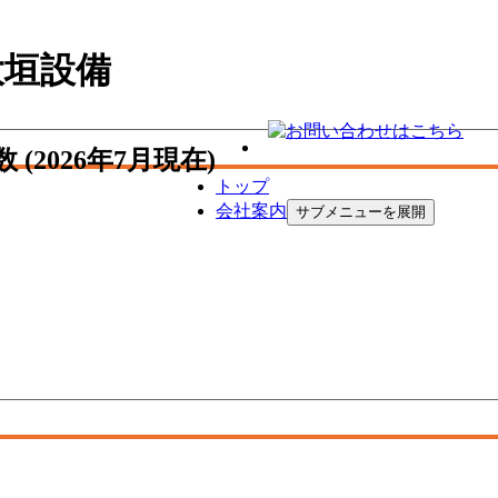
大垣設備
数
(2026年7月現在)
トップ
会社案内
サブメニューを展開