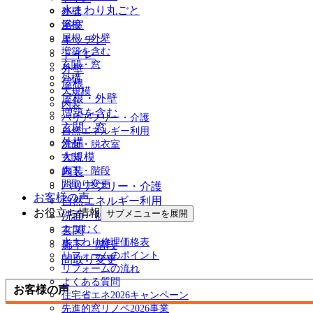
水まわり丸ごと
外壁
浴室
屋根
屋根・外壁
キッチン
増築を含む
トイレ
玄関・窓
外壁
外構
屋根
大規模
屋根・外壁
内装
増築を含む
バリアフリー・介護
玄関・窓
自然エネルギー利用
外構
洗面・脱衣室
大規模
玄関
廊下・階段
内装
間取り変更
バリアフリー・介護
お客様の声
自然エネルギー利用
お役立ち情報
サブメニューを展開
洗面・脱衣室
エコむく
玄関
水まわり修理価格表
廊下・階段
リフォームのポイント
間取り変更
リフォームの流れ
よくある質問
お客様の声
住宅省エネ2026キャンペーン
先進的窓リノベ2026事業