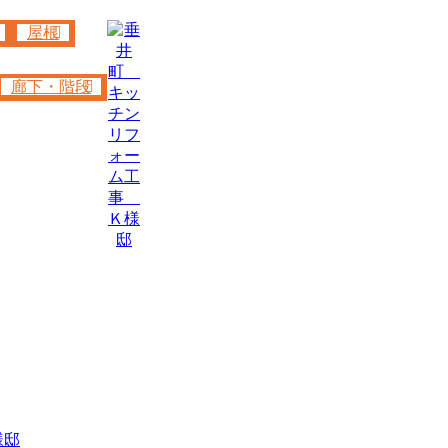
屋根
廊下・階段