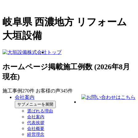
岐阜県 西濃地方 リフォーム
大垣設備
トップ
ホームページ掲載施工例数
(2026年8月
現在)
施工事例
270
件
お客様の声
345
件
会社案内
サブメニューを展開
選ばれる理由
会社案内
代表挨拶
会社概要
経営理念