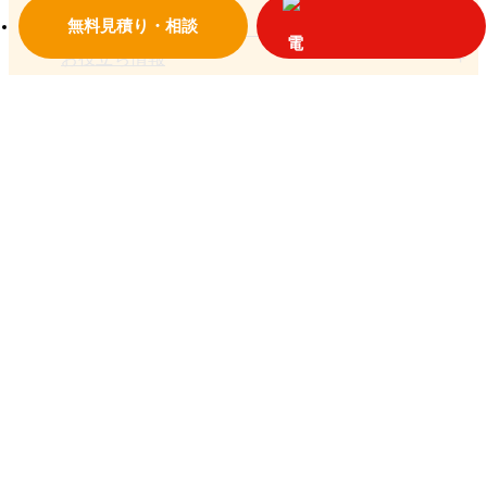
お客様の声一覧
無料見積り・相談
お役立ち情報
お問い合わせ
© 2018 大垣設備
プライバシーポリシー
岐阜県大垣市荒尾町1810-66
TEL：0584-91-1587
フリーダイヤル：0120-08-1587