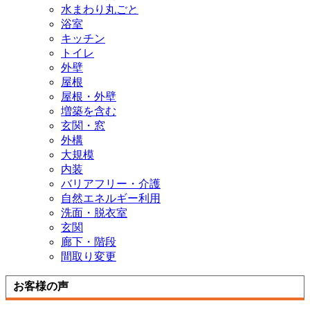
水まわり丸ごと
浴室
キッチン
トイレ
外壁
屋根
屋根・外壁
増築を含む
玄関・窓
外構
大規模
内装
バリアフリー・介護
自然エネルギー利用
洗面・脱衣室
玄関
廊下・階段
間取り変更
お客様の声