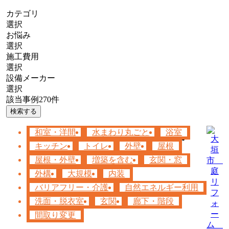
カテゴリ
選択
お悩み
選択
施工費用
選択
設備メーカー
選択
該当事例
270
件
検索する
和室・洋間
水まわり丸ごと
浴室
キッチン
トイレ
外壁
屋根
屋根・外壁
増築を含む
玄関・窓
外構
大規模
内装
バリアフリー・介護
自然エネルギー利用
洗面・脱衣室
玄関
廊下・階段
間取り変更