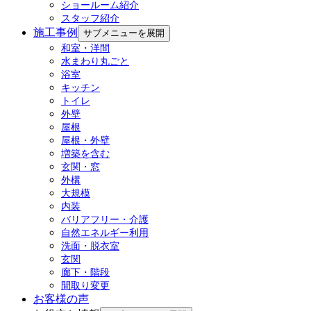
ショールーム紹介
スタッフ紹介
施工事例
サブメニューを展開
和室・洋間
水まわり丸ごと
浴室
キッチン
トイレ
外壁
屋根
屋根・外壁
増築を含む
玄関・窓
外構
大規模
内装
バリアフリー・介護
自然エネルギー利用
洗面・脱衣室
玄関
廊下・階段
間取り変更
お客様の声