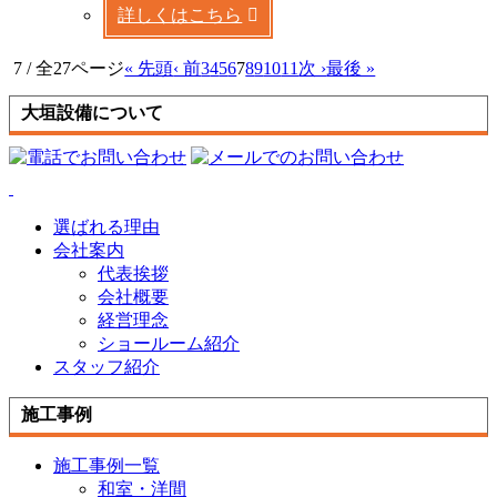
詳しくはこちら
7 / 全27ページ
« 先頭
‹ 前
3
4
5
6
7
8
9
10
11
次 ›
最後 »
大垣設備について
選ばれる理由
会社案内
代表挨拶
会社概要
経営理念
ショールーム紹介
スタッフ紹介
施工事例
施工事例一覧
和室・洋間